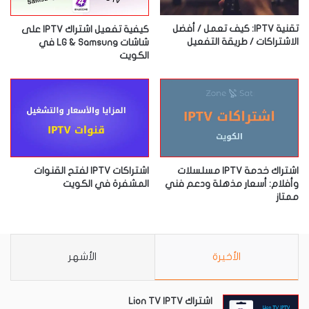
تقنية IPTV: كيف تعمل / أفضل
كيفية تفعيل اشتراك IPTV على
الاشتراكات / طريقة التفعيل
شاشات LG & Samsung في
الكويت
اشتراك خدمة IPTV مسلسلات
اشتراكات IPTV لفتح القنوات
وأفلام: أسعار مذهلة ودعم فني
المشفرة في الكويت
ممتاز
الأخيرة
الأشهر
اشتراك Lion TV IPTV