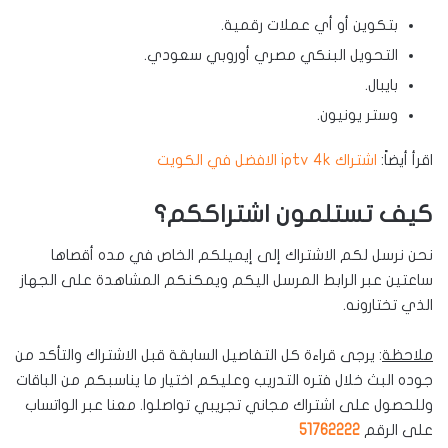
بتكوين أو أي عملات رقمية.
التحويل البنكي مصري أوروبي سعودي.
بايبال.
وستر يونيون.
اقرأ أيضاً:
اشتراك iptv 4k الافضل في الكويت
كيف تستلمون اشتراككم؟
نحن نرسل لكم الاشتراك إلى إيميلكم الخاص في مده أقصاها
ساعتين عبر الرابط المرسل اليكم ويمكنكم المشاهدة على الجهاز
الذي تختارونه.
ملاحظة
: يرجى قراءة كل التفاصيل السابقة قبل الاشتراك والتأكد من
جوده البث خلال فتره التدريب وعليكم اختيار ما يناسبكم من الباقات
وللحصول على اشتراك مجاني تجريبي تواصلوا. معنا عبر الواتساب
على الرقم
51762222