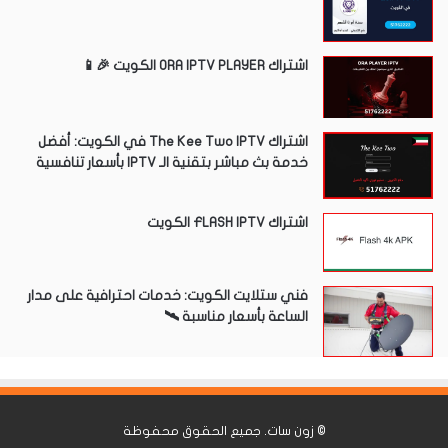
اشتراك ORA IPTV PLAYER الكويت 🎉📱
اشتراك The Kee Two IPTV في الكويت: أفضل
خدمة بث مباشر بتقنية الـ IPTV بأسعار تنافسية
اشتراك FLASH IPTV الكويت
فني ستلايت الكويت: خدمات احترافية على مدار
الساعة بأسعار مناسبة 🛰️
©
زون سات
. جميع الحقوق محفوظة