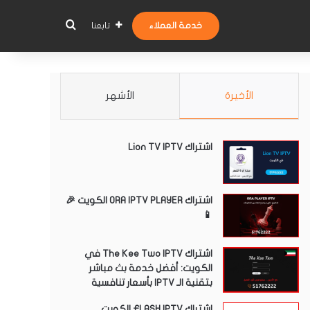
بحث عن
خدمة العملاء
تابعنا
الأخيرة
الأشهر
اشتراك Lion TV IPTV
اشتراك ORA IPTV PLAYER الكويت 🎉
📱
اشتراك The Kee Two IPTV في
الكويت: أفضل خدمة بث مباشر
بتقنية الـ IPTV بأسعار تنافسية
اشتراك FLASH IPTV الكويت