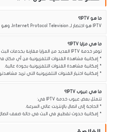
ما هو IPTV؟
IPTV هو اختصار لـ Internet Protocol Television، وهو نظام بث تلفزيوني ينقل المحتوى التلفزيوني عبر الإنترنت.
ما هي مزايا IPTV؟
توفر خدمة IPTV العديد من المزايا مقارنة بخدمات البث التلفزيوني التقليدية، مثل:
* إمكانية مشاهدة القنوات التلفزيونية من أي مكان في ال
* إمكانية مشاهدة القنوات التلفزيونية بجودة عالية.
* إمكانية اختيار القنوات التلفزيونية التي تريد مشاهدتها
ما هي عيوب IPTV؟
تتمثل بعض عيوب خدمة IPTV في:
* الحاجة إلى اتصال بالإنترنت عالي السرعة.
* إمكانية حدوث تقطيع في البث في حالة ضعف اتصال ال