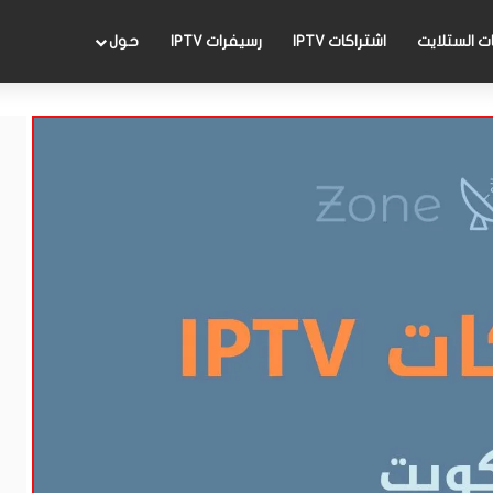
 الستلايت
اشتراكات IPTV
رسيفرات IPTV
حول