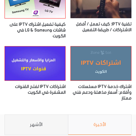
تقنية IPTV: كيف تعمل / أفضل
كيفية تفعيل اشتراك IPTV على
الاشتراكات / طريقة التفعيل
شاشات LG & Samsung في
الكويت
اشتراك خدمة IPTV مسلسلات
اشتراكات IPTV لفتح القنوات
وأفلام: أسعار مذهلة ودعم فني
المشفرة في الكويت
ممتاز
الأخيرة
الأشهر