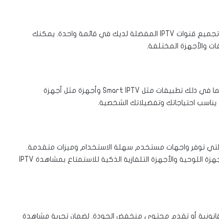
ملفات القنوات بصيغة m3u تعتبر وسيلة شائعة لتنظيم وتجميع قنوات IPTV المفضلة لديك في قائمة واحدة. يمكنك
ت والأجهزة المختلفة.
تتوفر العديد من البرامج والأجهزة لمشاهدة خدمة IPTV، بما في ذلك تطبيقات مثل Smart IPTV وأجهزة مثل أجهزة
ذي يناسب احتياجاتك وتفضيلاتك الشخصية.
 العديد من التطبيقات المتخصصة في مجال IPTV، والتي توفر واجهات مستخدم سهلة الاستخدام وميزات متقدمة.
يمكنك تحميل هذه التطبيقات على الهواتف الذكية والأجهزة اللوحية والأجهزة التلفازية الذكية للاستمتاع بمشاهدة IPTV
لبًا ما تكون غير قانونية أو تقدم محتوى منخفض الجودة. لضمان تجربة مشاهدة