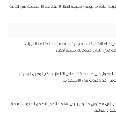
يعتمد أداء خدمة IPTV بشكل كبير على سرعة الاتصال بالإنترنت. عادةً ما يوصى بسرعة اتصال لا تقل عن 10 ميجابت في الثانية
نواع من الاشتراكات المتاحة لخدمة IPTV، بما في ذلك الاشتراكات المجانية والمدفوعة. تختلف الميزات
طة التي تلبي احتياجاتك بشكل أفضل.
يعتبر رسيفر IPTV بتقنية الواي فاي من أكثر الطرق شيوعًا للوصول إلى خدمة IPTV على التلفاز. يمكن توصيل الرسيفر
 يوفر راحة ومرونة في الاستخدام.
تركين الوصول إلى محتوى متنوع يلبي اهتماماتهم. تتضمن القنوات العامة
لية والدولية.