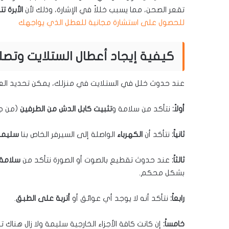
تقعر الصحن، مما يسبب خللاً في الإشارة، وذلك لأن
الأبرة 
للحصول على استشارة مجانية للعطل الذي يواجهك
كيفية إيجاد أعطال الستلايت وتصل
عند حدوث خلل في الستلايت في منزلك، يمكن تحديد العطل 
أولاً:
نتأكد من سلامة و
تثبيت كابل الدش من الطرفين
(من جه
ثانياً:
نتأكد أن
الكهرباء
الواصلة إلى السيرفر الخاص بنا
سليم
ثالثاً:
عند حدوث تقطيع بالصوت أو الصورة نتأكد من
سلامة 
بشكل محكم.
رابعاً:
نتأكد أنه لا يوجد أي عوائق أو
أتربة على الطبق
.
خامساً:
إن كانت كافة الأجزاء الخارجية سليمة ولا زال هن