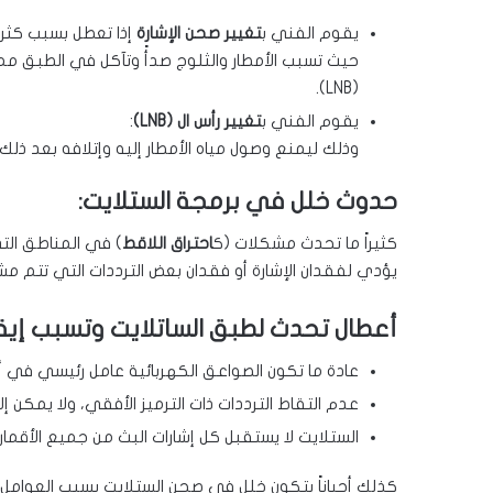
يقوم الفني ب
تغيير صحن الإشارة
إذا تعطل بسبب كثرة ت
حيث تسبب الأمطار والثلوج صدأً وتآكل في الطبق مما
(LNB).
يقوم الفني ب
تغيير رأس ال (LNB)
:
وذلك ليمنع وصول مياه الأمطار إليه وإتلافه بعد ذلك.
حدوث خلل في برمجة الستلايت:
كثيراً ما تحدث مشكلات (ك
احتراق اللاقط
) في المناطق التي
يؤدي لفقدان الإشارة أو فقدان بعض الترددات التي تتم م
أعطال تحدث لطبق الساتلايت وتسبب إيقا
عادة ما تكون الصواعق الكهربائية عامل رئيسي في أع
عدم التقاط الترددات ذات الترميز الأفقي، ولا يمكن إل
الستلايت لا يستقبل كل إشارات البث من جميع الأقما
كذلك أحياناً يتكون خلل في صحن الستلايت بسبب العوامل ا