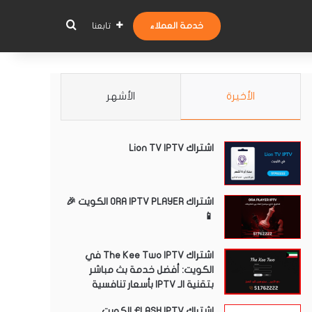
بحث عن
خدمة العملاء
تابعنا
الأخيرة
الأشهر
اشتراك Lion TV IPTV
اشتراك ORA IPTV PLAYER الكويت 🎉
📱
اشتراك The Kee Two IPTV في
الكويت: أفضل خدمة بث مباشر
بتقنية الـ IPTV بأسعار تنافسية
اشتراك FLASH IPTV الكويت