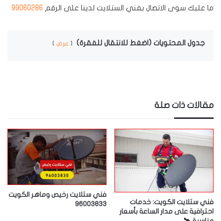
ما عليك سوى الاتصال بفني الستلايت لدينا على الرقم
99060286
جدول المحتويات (اضغط للانتقال للفقرة)
عرض
مقالات ذات صلة
فني ستلايت رخيص وماهر الكويت
فني ستلايت الكويت: خدمات
96003833
احترافية على مدار الساعة بأسعار
مناسبة 🛰️