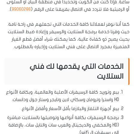
ساعة. فإذا كنت من الكويت وتحديدا في منطقة البيان أو السلوى
أو الرميثية فلا تتردد في الاتصال بفريقنا على الرقم (
99060286
).
كما أننا نوفر لعملائنا كافة الخدمات التي تجعلهم في راحة تامة.
حيث وفرنا خدمة برمجة الستلايت والرسيفر وإعادة ضبط الستلايت
بحيث يصبح ذو كفاءة عالية، كما يمكنك شراء أفضل قطع الغيار
المتميزة بمجرد الاتصال على فني الستلايت وإخباره بالمطلوب.
الخدمات التي يقدمها لك فني
الستلايت
بيع وتوريد كافة الرسيفرات الأصلية والعالمية، وبكافة الأنواع
HD واسترا وترومان وسكاي لاين وتايجر وستار جول ودانسات.
بيع أجهزة التلفاز والبلازما بأقل الأسعار وأفضل الأنواع.
برمجة الرسيفرات بكافة أنواعها وتوصيلها بالستلايت مباشرة
(HD والمخفي والديجيتال والعرب سات والنايل سات، بالإضافة
إلى رسيفرات ال wifi).