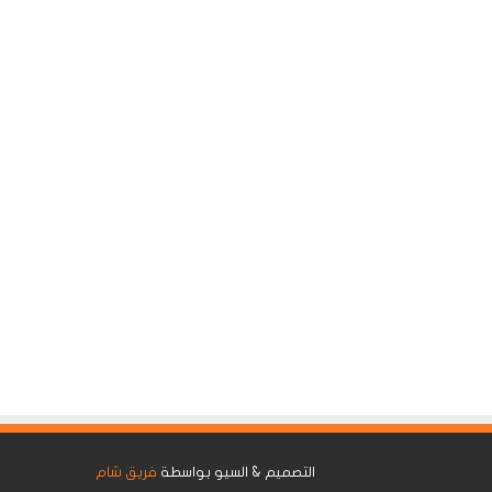
التصميم & السيو بواسطة
فريق شام