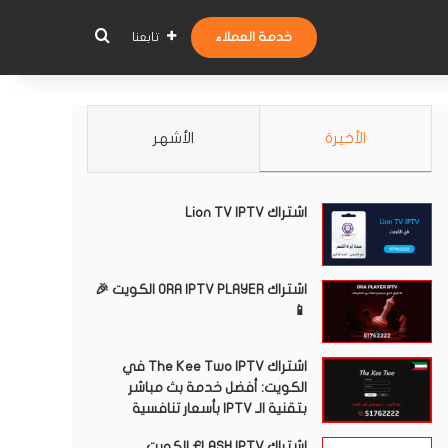
بحث عن
خدمة العملاء
تابعنا
الأخيرة
الأشهر
اشتراك Lion TV IPTV
اشتراك ORA IPTV PLAYER الكويت 🎉
📱
اشتراك The Kee Two IPTV في
الكويت: أفضل خدمة بث مباشر
بتقنية الـ IPTV بأسعار تنافسية
اشتراك FLASH IPTV الكويت