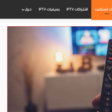
 الستلايت
اشتراكات IPTV
رسيفرات IPTV
حول