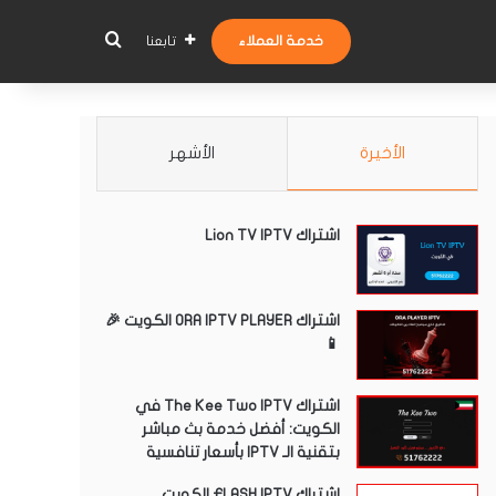
بحث عن
خدمة العملاء
تابعنا
الأخيرة
الأشهر
اشتراك Lion TV IPTV
اشتراك ORA IPTV PLAYER الكويت 🎉
📱
اشتراك The Kee Two IPTV في
الكويت: أفضل خدمة بث مباشر
بتقنية الـ IPTV بأسعار تنافسية
اشتراك FLASH IPTV الكويت