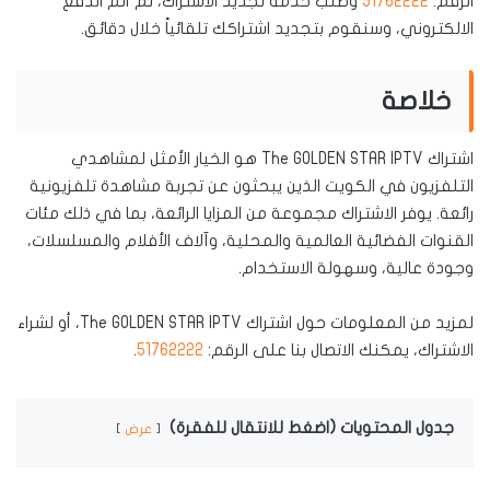
الرقم:
51762222
وطلب خدمة تجديد الاشتراك، ثم أتم الدفع
الالكتروني، وسنقوم بتجديد اشتراكك تلقائياً خلال دقائق.
خلاصة
اشتراك The GOLDEN STAR IPTV هو الخيار الأمثل لمشاهدي
التلفزيون في الكويت الذين يبحثون عن تجربة مشاهدة تلفزيونية
رائعة. يوفر الاشتراك مجموعة من المزايا الرائعة، بما في ذلك مئات
القنوات الفضائية العالمية والمحلية، وآلاف الأفلام والمسلسلات،
وجودة عالية، وسهولة الاستخدام.
لمزيد من المعلومات حول اشتراك The GOLDEN STAR IPTV، أو لشراء
الاشتراك، يمكنك الاتصال بنا على الرقم:
51762222
.
جدول المحتويات (اضغط للانتقال للفقرة)
عرض